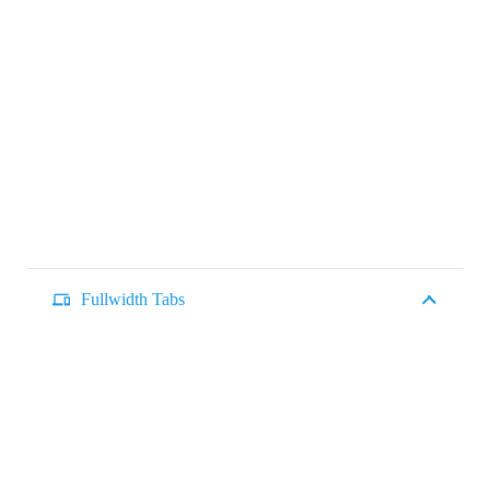
Fullwidth Tabs
phonelink