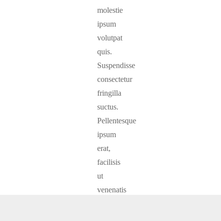
molestie
ipsum
volutpat
quis.
Suspendisse
consectetur
fringilla
suctus.
Pellentesque
ipsum
erat,
facilisis
ut
venenatis
eu,
sodales